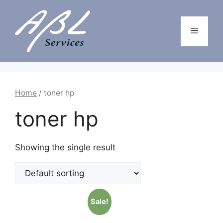
Aller
au
contenu
Menu
Home
/ toner hp
toner hp
Showing the single result
Sale!