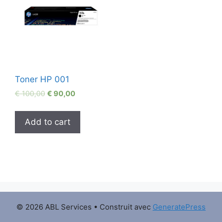
Toner HP 001
€
100,00
€
90,00
Add to cart
© 2026 ABL Services
• Construit avec
GeneratePress